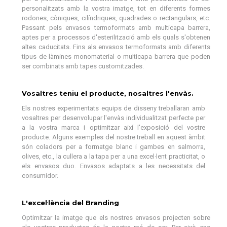
personalitzats amb la vostra imatge, tot en diferents formes
rodones, còniques, cilíndriques, quadrades o rectangulars, etc.
Passant pels envasos termoformats amb multicapa barrera,
aptes per a processos d'esterilització amb els quals s'obtenen
altes caducitats. Fins als envasos termoformats amb diferents
tipus de làmines monomaterial o multicapa barrera que poden
ser combinats amb tapes customitzades.
Vosaltres teniu el producte, nosaltres l'envàs.
Els nostres experimentats equips de disseny treballaran amb
vosaltres per desenvolupar l'envàs individualitzat perfecte per
a la vostra marca i optimitzar així l'exposició del vostre
producte. Alguns exemples del nostre treball en aquest àmbit
són coladors per a formatge blanc i gambes en salmorra,
olives, etc., la cullera a la tapa per a una excel·lent practicitat, o
els envasos duo. Envasos adaptats a les necessitats del
consumidor.
L'excel·lència del Branding
Optimitzar la imatge que els nostres envasos projecten sobre