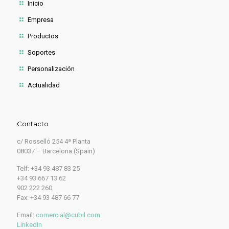
Inicio
Empresa
Productos
Soportes
Personalización
Actualidad
Contacto
c/ Rosselló 254 4ª Planta
08037 – Barcelona (Spain)
Telf: +34 93 487 83 25
+34 93 667 13 62
902 222 260
Fax: +34 93 487 66 77
Email:
comercial@cubil.com
LinkedIn