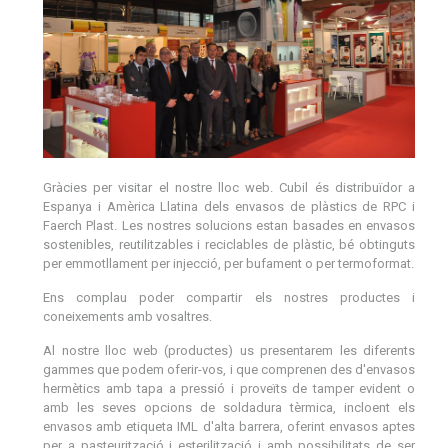
Gràcies per visitar el nostre lloc web. Cubil és distribuïdor a
Espanya i Amèrica Llatina dels envasos de plàstics de RPC i
Faerch Plast. Les nostres solucions estan basades en envasos
sostenibles, reutilitzables i reciclables de plàstic, bé obtinguts
per emmotllament per injecció, per bufament o per termoformat.
Ens complau poder compartir els nostres productes i
coneixements amb vosaltres.
Al nostre lloc web (productes) us presentarem les diferents
gammes que podem oferir-vos, i que comprenen des d'envasos
hermètics amb tapa a pressió i proveïts de tamper evident o
amb les seves opcions de soldadura tèrmica, incloent els
envasos amb etiqueta IML d'alta barrera, oferint envasos aptes
per a pasteurització i esterilització i amb possibilitats de ser