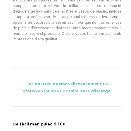
els vostres productes és la nostra raó de ser. Per això ens
complau poder oferir-vos la millor qualitat en decoració
d'etiquetatge In-Mould dels nostres envasos de plàstic, inclosa
la tapa. Aprofiteu-vos de l'excepcional nitidesa de les nostres
opcions de decoració òfset en sec i, per què no, triar un envàs
de plàstic d'excepcional diafanitat amb àrees transparents que
permeten veure el producte. O els envasos termoformats i amb
impressions d'alta qualitat.
Les nostres opcions d'envasament us
ofereixen infinites possibilitats d'imatge.
De fàcil manipulació i ús