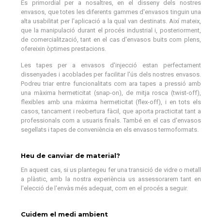
És primordial per a nosaltres, en el disseny dels nostres
envasos, que totes les diferents gammes d'envasos tinguin una
alta usabilitat per l'aplicació a la qual van destinats. Així mateix,
que la manipulació durant el procés industrial i, posteriorment,
de comercialització, tant en el cas d'envasos buits com plens,
ofereixin òptimes prestacions.
Les tapes per a envasos d'injecció estan perfectament
dissenyades i acoblades per facilitar l'ús dels nostres envasos.
Podreu triar entre funcionalitats com ara tapes a pressió amb
una màxima hermeticitat (snap-on), de mitja rosca (twist-off),
flexibles amb una màxima hermeticitat (flex-off), i en tots els
casos, tancament i reobertura fàcil, que aporta practicitat tant a
professionals com a usuaris finals. També en el cas d'envasos
segellats i tapes de conveniència en els envasos termoformats.
Heu de canviar de material?
En aquest cas, si us plantegeu fer una transició de vidre o metall
a plàstic, amb la nostra experiència us assessorarem tant en
l'elecció de l'envàs més adequat, com en el procés a seguir.
Cuidem el medi ambient