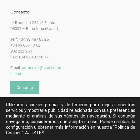
Contacto
c/ Rosselló 254 4ª Planta
08037 – Barcelona (Spain)
Telf: +34 93 487 83 25
+34 93 667 13 62
902 222 260
Fax: +34 93 487 66 77
Email:
comercial@cubil.com
LinkedIn
Contacto
Utilizamos cookies propias y de terceros para mejorar nuestros
servicios y mostrarle publicidad relacionada con sus preferencias
mediante el análisis de sus hábitos de navegación. Si continúa
navegando, consideramos que acepta su uso. Puede cambiar la
configuración u obtener más información en nuestra "Política de
Cookies".
AJUSTES
.